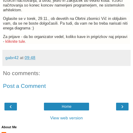
vzorcih načrtovanja, a uvod, jedro in zaključek bo vedno koda. Vzorci
načrtovanja so konec koncev namenjeni programerjem, ne sistemskim
arhitektom.
Oglasite se v torek, 29.11., ob devetih na Obrtni zbornici Vič in obljubim
vam, da se ne boste dolgočasili. Pa tudi, da vam ne bo treba narisati niti
enega diagrama :)
Za prijave - da bo organizator vedel, koliko kave in prigrizkov naj pripravi
-
kliknite tule
.
gabr42
at
09:48
No comments:
Post a Comment
‹
›
Home
View web version
About Me