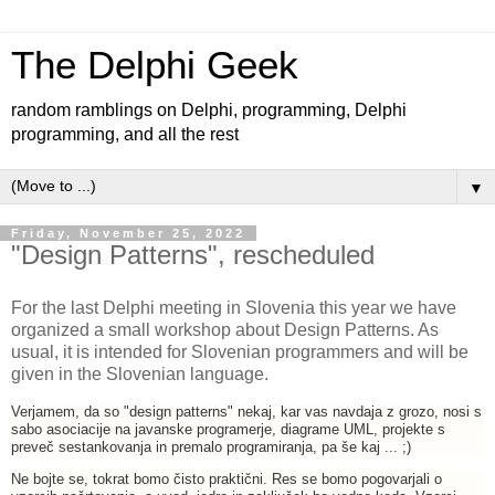
The Delphi Geek
random ramblings on Delphi, programming, Delphi
programming, and all the rest
▼
Friday, November 25, 2022
"Design Patterns", rescheduled
For the last Delphi meeting in Slovenia this year we have
organized a small workshop about Design Patterns. As
usual, it is intended for Slovenian programmers and will be
given in the Slovenian language.
Verjamem, da so "design patterns" nekaj, kar vas navdaja z grozo, nosi s
sabo asociacije na javanske programerje, diagrame UML, projekte s
preveč sestankovanja in premalo programiranja, pa še kaj ... ;)
Ne bojte se, tokrat bomo čisto praktični. Res se bomo pogovarjali o